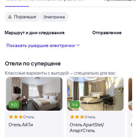
Пораньше
Электричка
Маршрут и дни следования
Отправление
Показать ушедшие электрички
Отели по суперцене
Классные варианты с выгодой — специально для вас
9,0
9,4
7,
Отель
Отель
Отель АйТи
Отель ApartStel/
От
АпартСтель