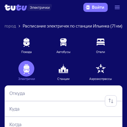
Войти
Электрички
елгород
Расписание электричек по станции Ильинка (71 км)
Поезда
Автобусы
Отели
Электрички
Станции
Аэроэкспрессы
Откуда
Куда
Когда