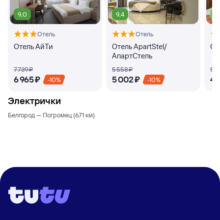
9,0
9,4
7,
Отель
Отель
Отель АйТи
Отель ApartStel/
От
АпартСтель
7 ⁠739 ⁠₽
5 ⁠558 ⁠₽
5 ⁠1
6 ⁠965 ⁠₽
5 ⁠002 ⁠₽
4 ⁠
-10%
-10%
Электрички
Белгород — Погромец (671 км)