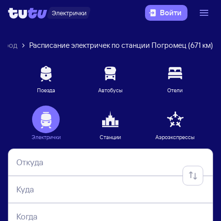
Войти
Электрички
город
Расписание электричек по станции Погромец (671 км)
Поезда
Автобусы
Отели
Электрички
Станции
Аэроэкспрессы
Откуда
Куда
Когда