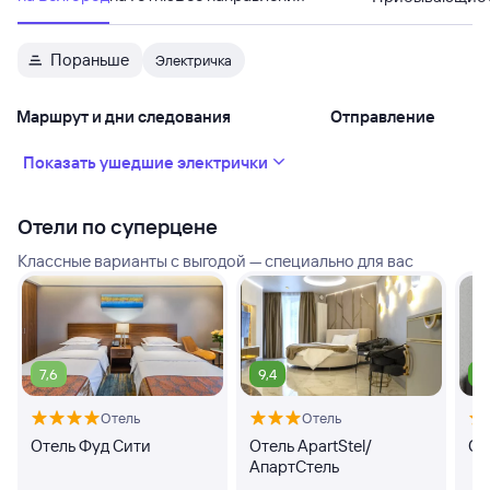
Пораньше
Электричка
Маршрут и дни следования
Отправление
Показать ушедшие электрички
Отели по суперцене
Классные варианты с выгодой — специально для вас
7,6
9,4
9
Отель
Отель
Отель Фуд Сити
Отель ApartStel/
От
АпартСтель