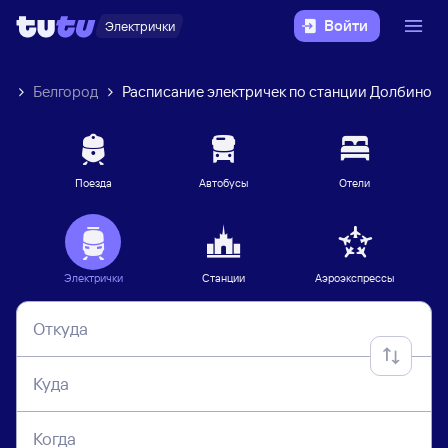
Войти
Электрички
ек
Белгород
Расписание электричек по станции Долбино
Поезда
Автобусы
Отели
Электрички
Станции
Аэроэкспрессы
Откуда
Куда
Когда