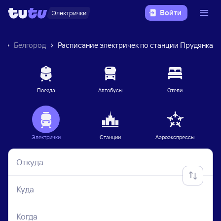
Войти
Электрички
к
Белгород
Расписание электричек по станции Прудянка
Поезда
Автобусы
Отели
Электрички
Станции
Аэроэкспрессы
Откуда
Куда
Когда